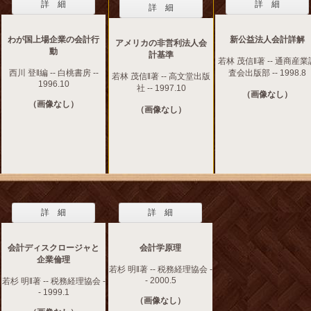
詳 細
詳 細
詳 細
わが国上場企業の会計行
新公益法人会計詳解
アメリカの非営利法人会
動
計基準
若林 茂信‖著 -- 通商産業
西川 登‖編 -- 白桃書房 --
査会出版部 -- 1998.8
若林 茂信‖著 -- 高文堂出版
1996.10
社 -- 1997.10
（画像なし）
（画像なし）
（画像なし）
詳 細
詳 細
会計ディスクロージャと
会計学原理
企業倫理
若杉 明‖著 -- 税務経理協会 -
- 2000.5
若杉 明‖著 -- 税務経理協会 -
- 1999.1
（画像なし）