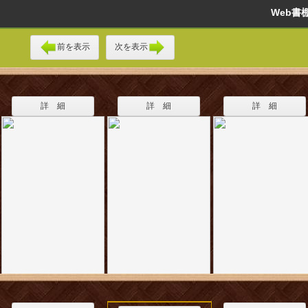
Web
前を表示
次を表示
詳 細
詳 細
詳 細