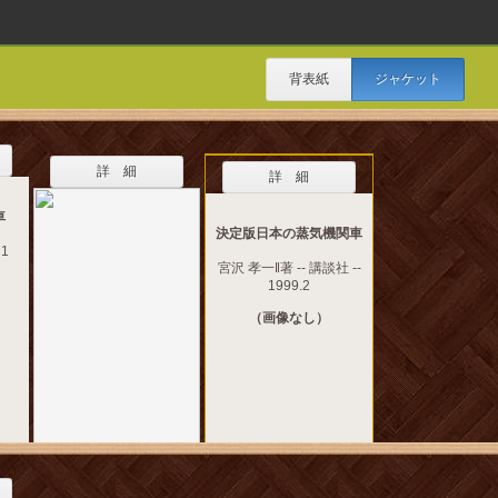
背表紙
ジャケット
詳 細
詳 細
車
決定版日本の蒸気機関車
71
宮沢 孝一‖著 -- 講談社 --
1999.2
（画像なし）