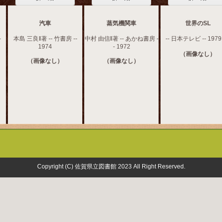
汽車
蒸気機関車
世界のSL
-
本島 三良‖著 -- 竹書房 --
中村 由信‖著 -- あかね書房 -
-- 日本テレビ -- 1979
1974
- 1972
（画像なし）
（画像なし）
（画像なし）
Copyright (C) 佐賀県立図書館 2023 All Right Reserved.