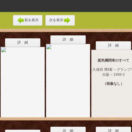
前を表示
次を表示
詳 細
詳 細
詳 細
蒸気機関車のすべて
久保田 博‖著 -- グランプ
出版 -- 1999.3
（画像なし）
詳 細
詳 細