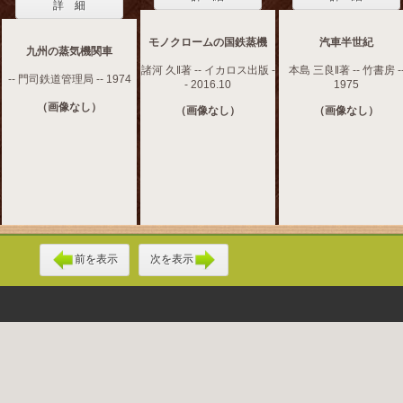
詳 細
モノクロームの国鉄蒸機
汽車半世紀
九州の蒸気機関車
諸河 久‖著 -- イカロス出版 -
本島 三良‖著 -- 竹書房 -
-- 門司鉄道管理局 -- 1974
- 2016.10
1975
（画像なし）
（画像なし）
（画像なし）
前を表示
次を表示