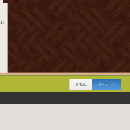
.12
背表紙
ジャケット