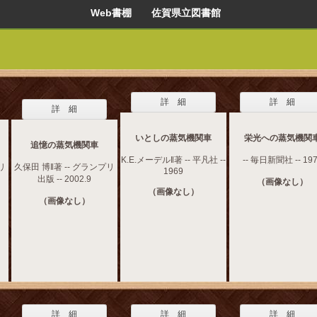
Web書棚 佐賀県立図書館
詳 細
詳 細
詳 細
いとしの蒸気機関車
栄光への蒸気機関
追憶の蒸気機関車
K.E.メーデル‖著 -- 平凡社 --
-- 毎日新聞社 -- 19
リ
久保田 博‖著 -- グランプリ
1969
出版 -- 2002.9
（画像なし）
（画像なし）
（画像なし）
詳 細
詳 細
詳 細