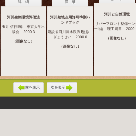
詳 細
詳 細
河川と自然環境
河川生態環境評価法
河川敷地占用許可準則ハ
ンドブック
リバーフロント整備セン
玉井 信行‖編 -- 東京大学出
ー‖編 -- 理工図書 -- 2000.
版会 -- 2000.3
建設省河川局水政課‖監修 --
ぎょうせい -- 2000.6
（画像なし）
（画像なし）
（画像なし）
前を表示
次を表示