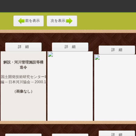
前を表示
次を表示
詳 細
詳 細
詳 細
解説・河川管理施設等構
造令
国土開発技術研究センター‖
編 -- 日本河川協会 -- 2000.1
（画像なし）
詳 細