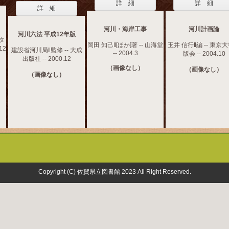
詳 細
詳 細
詳 細
河川・海岸工事
河川計画論
河川六法 平成12年版
タ
岡田 知己‖[ほか]著 -- 山海堂
玉井 信行‖編 -- 東京
12
建設省河川局‖監修 -- 大成
-- 2004.3
版会 -- 2004.10
出版社 -- 2000.12
（画像なし）
（画像なし）
（画像なし）
Copyright (C) 佐賀県立図書館 2023 All Right Reserved.