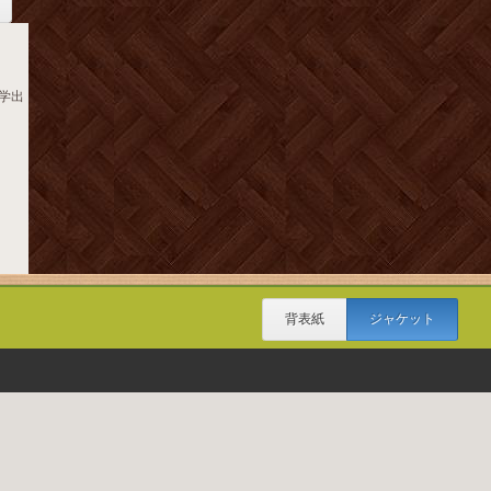
大学出
背表紙
ジャケット