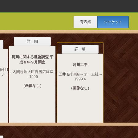
背表紙
ジャケット
詳 細
詳 細
河川に関する世論調査 平
成８年９月調査
河川工学
会社‖
-- 内閣総理大臣官房広報室 -
玉井 信行‖編 -- オーム社 --
 --
- 1996
1999.4
（画像なし）
（画像なし）