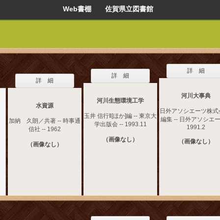
Web書棚 佐賀県立図書館
詳 細
詳 細
詳 細
河川大事典
河川生態環境工学
水資源
日外アソシエーツ株式
玉井 信行‖[ほか]編 -- 東京大
編集 -- 日外アソシエーツ
加納 久朗／共著 -- 時事通
学出版会 -- 1993.11
1991.2
信社 -- 1962
（画像なし）
（画像なし）
（画像なし）