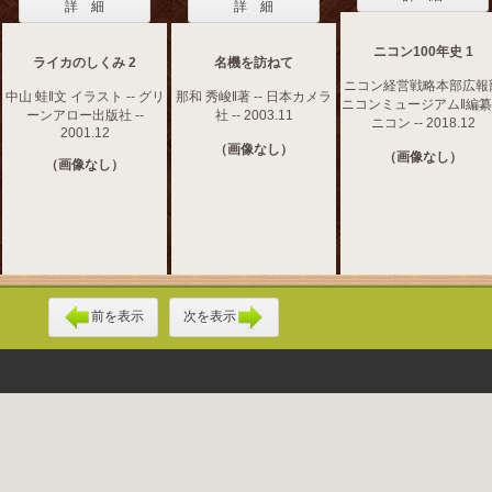
詳 細
詳 細
ニコン100年史 1
ライカのしくみ 2
名機を訪ねて
ニコン経営戦略本部広報
中山 蛙‖文 イラスト -- グリ
那和 秀峻‖著 -- 日本カメラ
ニコンミュージアム‖編纂 
ーンアロー出版社 --
社 -- 2003.11
ニコン -- 2018.12
2001.12
（画像なし）
（画像なし）
（画像なし）
前を表示
次を表示