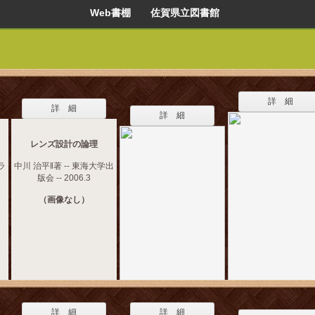
Web書棚 佐賀県立図書館
詳 細
詳 細
詳 細
レンズ設計の論理
ラ
中川 治平‖著 -- 東海大学出
版会 -- 2006.3
（画像なし）
詳 細
詳 細