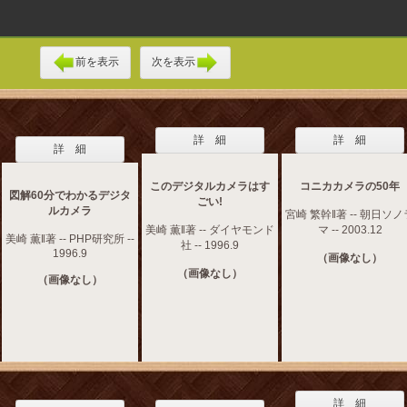
前を表示
次を表示
詳 細
詳 細
詳 細
このデジタルカメラはす
コニカカメラの50年
図解60分でわかるデジタ
ごい!
ルカメラ
宮崎 繁幹‖著 -- 朝日ソノ
美崎 薫‖著 -- ダイヤモンド
マ -- 2003.12
美崎 薫‖著 -- PHP研究所 --
社 -- 1996.9
1996.9
（画像なし）
（画像なし）
（画像なし）
詳 細