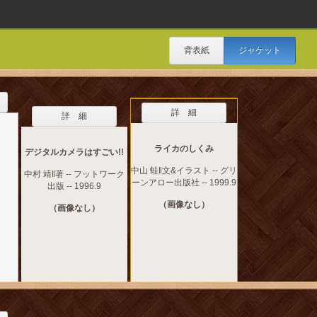
背表紙
ジャケット
詳 細
詳 細
ライカのしくみ
デジタルカメラはすごい!!
中山 蛙‖文&イラスト -- グリ
中村 靖‖著 -- フットワーク
ーンアロー出版社 -- 1999.9
出版 -- 1996.9
（画像なし）
（画像なし）