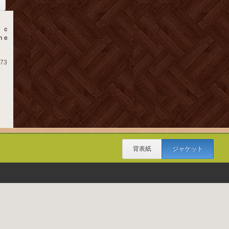
ｉｃ
ｍｅ
73
背表紙
ジャケット