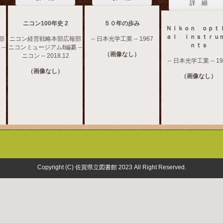
詳 細
ニコン100年史 2
５０年の歩み
Ｎｉｋｏｎ ｏｐｔ
ａｌ ｉｎｓｔｒｕ
部
ニコン経営戦略本部広報部
-- 日本光学工業 -- 1967
ｎｔｓ
--
ニコンミュージアム‖編纂 --
（画像なし）
ニコン -- 2018.12
-- 日本光学工業 -- 19
（画像なし）
（画像なし）
Copyright (C) 佐賀県立図書館 2023 All Right Reserved.