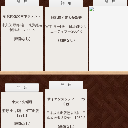
詳 細
詳 細
詳 細
研究開発のマネジメント
挑戦続く東大先端研
小久保 厚郎‖著 -- 東洋経済
宮本 喜一‖著 -- 日経BPクリ
新報社 -- 2001.5
エーティブ -- 2004.6
（画像なし）
（画像なし）
詳 細
詳 細
サイエンスシティー・つ
東大・先端研
くば
那野 比古‖著 -- NTT出版 --
日本放送出版協会‖編 -- 日
1991.1
本放送出版協会 -- 1985.2
（画像なし）
（画像なし）