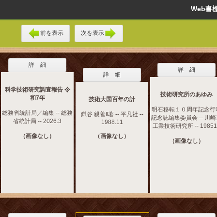
Web
前を表示
次を表示
詳 細
詳 細
詳 細
科学技術研究調査報告 令
技術研究所のあゆみ
和7年
技術大国百年の計
明石移転１０周年記念行
総務省統計局／編集 -- 総務
鎌谷 親善‖著 -- 平凡社 --
記念誌編集委員会 -- 川
省統計局 -- 2026.3
1988.11
工業技術研究所 -- 19851
（画像なし）
（画像なし）
（画像なし）