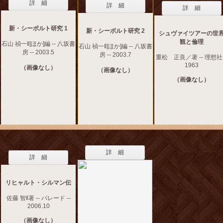
詳 細
詳 細
詳 細
新・シーボルト研究 1
新・シーボルト研究 2
シュヴァイツアーの世
観と倫理
石山 禎一‖[ほか]編 -- 八坂書
石山 禎一‖[ほか]編 -- 八坂書
房 -- 2003.5
房 -- 2003.7
重松 正良／著 -- 理想社 
1963
（画像なし）
（画像なし）
（画像なし）
詳 細
詳 細
リヒャルト・シルマン伝
佐藤 智‖著 -- パレード --
2006.10
（画像なし）