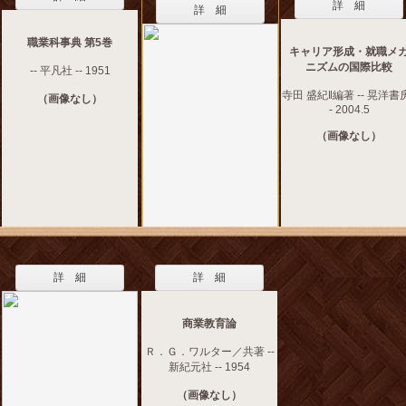
詳 細
詳 細
職業科事典 第5巻
キャリア形成・就職メ
ニズムの国際比較
-- 平凡社 -- 1951
寺田 盛紀‖編著 -- 晃洋書房
（画像なし）
- 2004.5
（画像なし）
詳 細
詳 細
商業教育論
Ｒ．Ｇ．ワルター／共著 --
新紀元社 -- 1954
（画像なし）