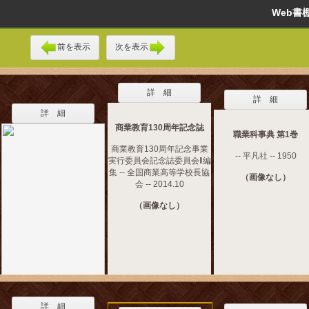
Web
前を表示
次を表示
詳 細
詳 細
詳 細
商業教育130周年記念誌
職業科事典 第1巻
商業教育130周年記念事業
-- 平凡社 -- 1950
実行委員会記念誌委員会‖編
集 -- 全国商業高等学校長協
（画像なし）
会 -- 2014.10
（画像なし）
詳 細