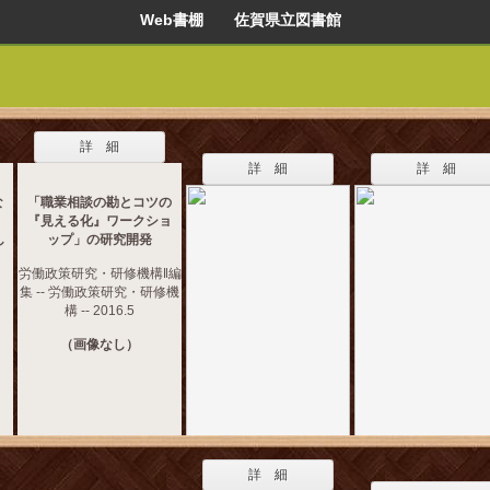
Web書棚 佐賀県立図書館
詳 細
詳 細
詳 細
な
「職業相談の勘とコツの
・
『見える化』ワークショ
し
ップ」の研究開発
労働政策研究・研修機構‖編
集 -- 労働政策研究・研修機
構 -- 2016.5
（画像なし）
詳 細