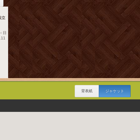
役立
- 日
.11
背表紙
ジャケット