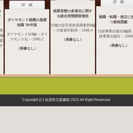
詳 細
詳 細
の
就業形態の多様化に関す
方
る総合実態調査報告
就職・転職・独立に
ダイヤモンド就職の基礎
つ資格図鑑
知識 '96年版
労働大臣官房政策調査部‖編
構
-- 大蔵省印刷局 -- 1996.4
日経事業出版社‖編著 -
ダイヤモンド社‖編 -- ダイ
‖編
経事業出版社 -- 1998
ヤモンド社 -- 1995.2
（画像なし）
支援
タ
（画像なし）
（画像なし）
Copyright (C) 佐賀県立図書館 2023 All Right Reserved.