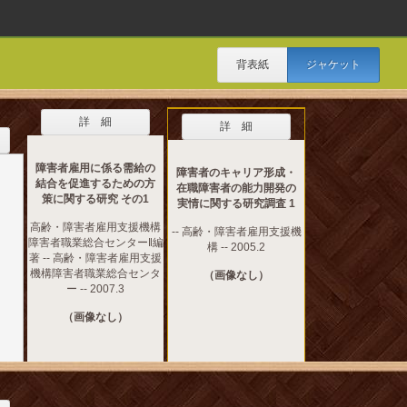
背表紙
ジャケット
詳 細
詳 細
障害者雇用に係る需給の
障害者のキャリア形成・
結合を促進するための方
在職障害者の能力開発の
策に関する研究 その1
実情に関する研究調査 1
高齢・障害者雇用支援機構
-- 高齢・障害者雇用支援機
障害者職業総合センター‖編
構 -- 2005.2
著 -- 高齢・障害者雇用支援
機構障害者職業総合センタ
（画像なし）
ー -- 2007.3
（画像なし）