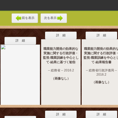
前を表示
次を表示
詳 細
詳 細
詳 細
職業能力開発の効果的な
職業能力開発の効果的
実施に関する行政評価・
実施に関する行政評価
監視-職業訓練を中心とし
監視-職業訓練を中心と
て-結果に基づく勧告
て-結果報告書
-- 総務省 -- 2016.2
-- 総務省行政評価局 --
2016.2
（画像なし）
（画像なし）
詳 細
詳 細