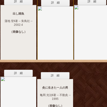
詳 細
詳 細
詳 細
出し雑魚
蒲地 登‖著 -- 朱鳥社 --
2002.4
（画像なし）
詳 細
詳 細
灸に生きた一人の男
亀岡 光治‖著 -- 不動灸 --
1995
（画像なし）