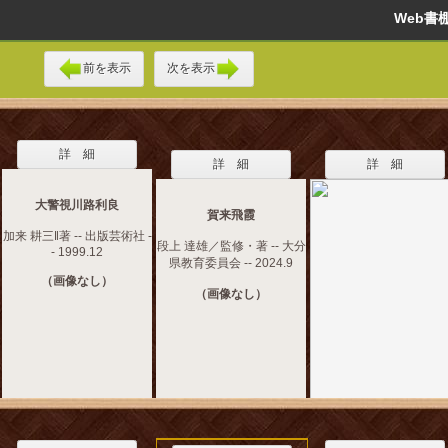
Web
前を表示
次を表示
詳 細
詳 細
詳 細
大警視川路利良
賀来飛霞
加来 耕三‖著 -- 出版芸術社 -
段上 達雄／監修・著 -- 大分
- 1999.12
県教育委員会 -- 2024.9
（画像なし）
（画像なし）