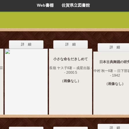
Web書棚 佐賀県立図書館
詳 細
詳 細
詳 細
小さな命をだきしめて
日本古典舞踊の研
流宗
長嶺 ヤス子‖著 -- 成星出版 -
中村 秋一‖著 -- 日下部
- 2000.5
- 1942
（画像なし）
（画像なし）
詳 細