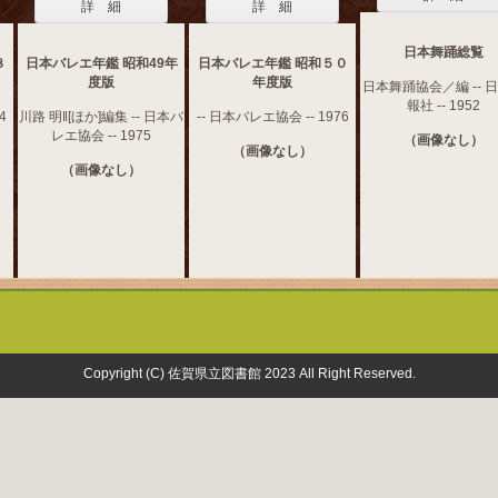
詳 細
詳 細
日本舞踊総覧
８
日本バレエ年鑑 昭和49年
日本バレエ年鑑 昭和５０
度版
年度版
日本舞踊協会／編 -- 
報社 -- 1952
4
川路 明‖[ほか]編集 -- 日本バ
-- 日本バレエ協会 -- 1976
レエ協会 -- 1975
（画像なし）
（画像なし）
（画像なし）
Copyright (C) 佐賀県立図書館 2023 All Right Reserved.