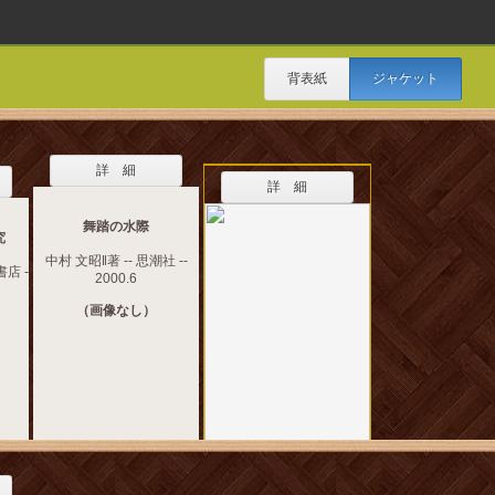
背表紙
ジャケット
詳 細
詳 細
舞踏の水際
究
中村 文昭‖著 -- 思潮社 --
書店 -
2000.6
（画像なし）