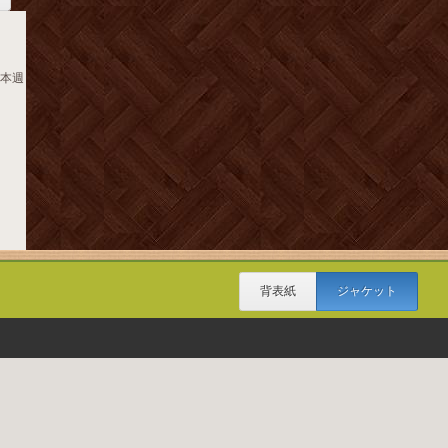
日本週
背表紙
ジャケット