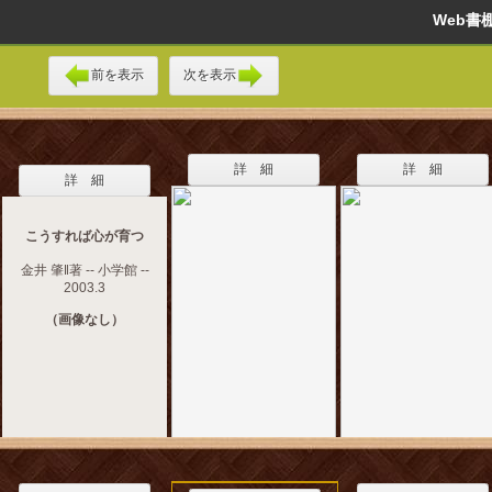
Web
前を表示
次を表示
詳 細
詳 細
詳 細
こうすれば心が育つ
金井 肇‖著 -- 小学館 --
2003.3
（画像なし）