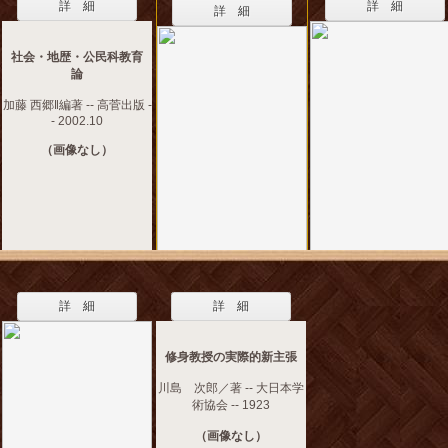
詳 細
詳 細
詳 細
社会・地歴・公民科教育
論
加藤 西郷‖編著 -- 高菅出版 -
- 2002.10
（画像なし）
詳 細
詳 細
修身教授の実際的新主張
川島 次郎／著 -- 大日本学
術協会 -- 1923
（画像なし）