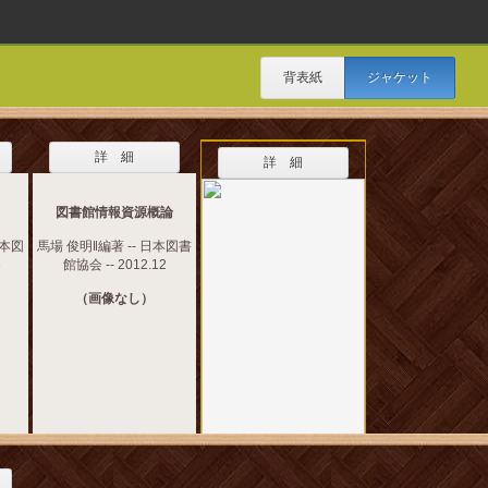
背表紙
ジャケット
詳 細
詳 細
図書館情報資源概論
日本図
馬場 俊明‖編著 -- 日本図書
3
館協会 -- 2012.12
（画像なし）