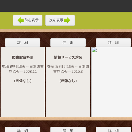
前を表示
次を表示
詳 細
詳 細
詳 細
図書館資料論
情報サービス演習
馬場 俊明‖編著 -- 日本図書
齋藤 泰則‖共編著 -- 日本図
館協会 -- 2008.11
書館協会 -- 2015.3
（画像なし）
（画像なし）
詳 細
詳 細
詳 細