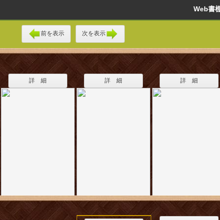
Web
前を表示
次を表示
詳 細
詳 細
詳 細