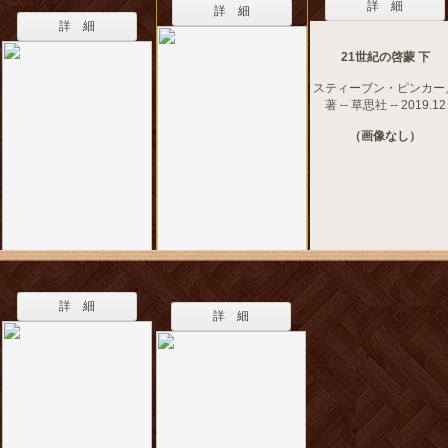
詳 細
詳 細
詳 細
21世紀の啓蒙 下
スティーブン・ピンカー
著 -- 草思社 -- 2019.12
（画像なし）
詳 細
詳 細