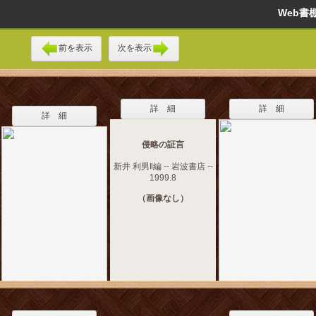
Web
前を表示
次を表示
詳 細
詳 細
詳 細
侵略の証言
新井 利男‖編 -- 岩波書店 --
1999.8
（画像なし）