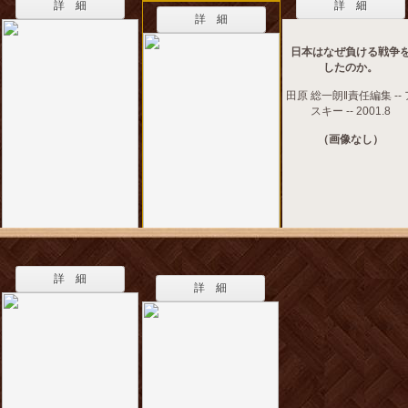
詳 細
詳 細
詳 細
日本はなぜ負ける戦争
したのか。
田原 総一朗‖責任編集 -- 
スキー -- 2001.8
（画像なし）
詳 細
詳 細