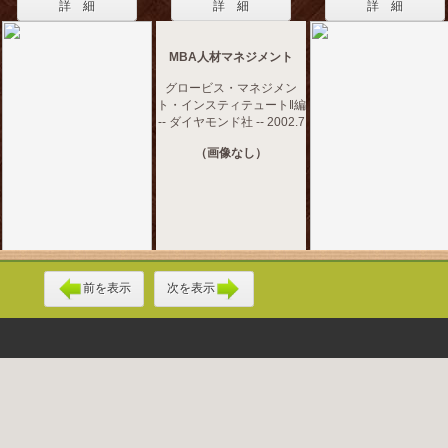
詳 細
詳 細
詳 細
MBA人材マネジメント
グロービス・マネジメン
ト・インスティテュート‖編
-- ダイヤモンド社 -- 2002.7
（画像なし）
前を表示
次を表示