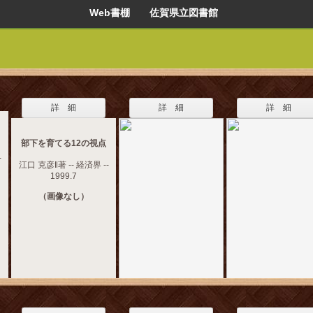
Web書棚 佐賀県立図書館
詳 細
詳 細
詳 細
部下を育てる12の視点
-
江口 克彦‖著 -- 経済界 --
1999.7
（画像なし）