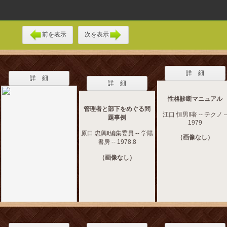
前を表示
次を表示
詳 細
詳 細
詳 細
性格診断マニュアル
管理者と部下をめぐる問
江口 恒男‖著 -- テクノ -
題事例
1979
原口 忠興‖編集委員 -- 学陽
（画像なし）
書房 -- 1978.8
（画像なし）