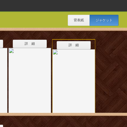
背表紙
ジャケット
詳 細
詳 細