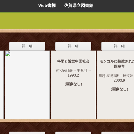
Web書棚 佐賀県立図書館
詳 細
詳 細
詳 細
科挙と近世中国社会
モンゴルに拉致され
国皇帝
何 炳棣‖著 -- 平凡社 --
1993.2
川越 泰博‖著 -- 研文出版
2003.9
（画像なし）
（画像なし）