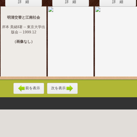
詳 細
詳 細
詳 細
明清交替と江南社会
岸本 美緒‖著 -- 東京大学出
版会 -- 1999.12
（画像なし）
前を表示
次を表示