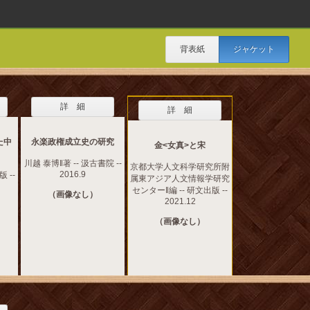
背表紙
ジャケット
詳 細
詳 細
た中
永楽政権成立史の研究
金<女真>と宋
川越 泰博‖著 -- 汲古書院 --
京都大学人文科学研究所附
2016.9
 --
属東アジア人文情報学研究
センター‖編 -- 研文出版 --
（画像なし）
2021.12
（画像なし）