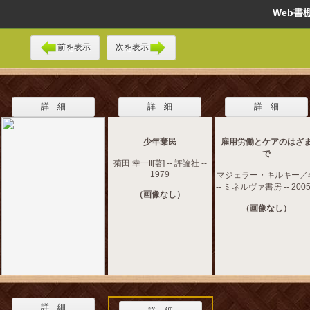
Web
前を表示
次を表示
詳 細
詳 細
詳 細
少年棄民
雇用労働とケアのはざ
で
菊田 幸一‖[著] -- 評論社 --
1979
マジェラー・キルキー／
-- ミネルヴァ書房 -- 2005
（画像なし）
（画像なし）
詳 細