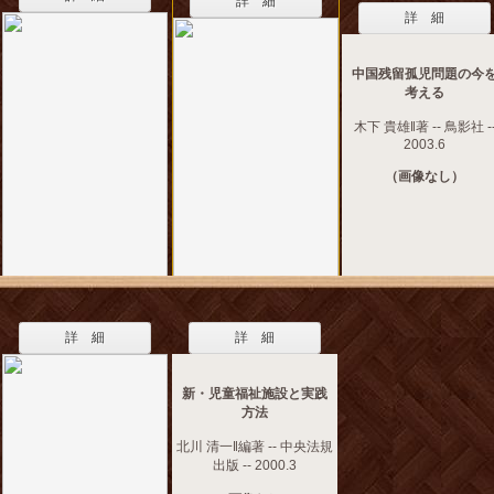
詳 細
詳 細
中国残留孤児問題の今
考える
木下 貴雄‖著 -- 鳥影社 -
2003.6
（画像なし）
詳 細
詳 細
新・児童福祉施設と実践
方法
北川 清一‖編著 -- 中央法規
出版 -- 2000.3