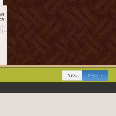
制評
め方
ュアラ
社 --
背表紙
ジャケット