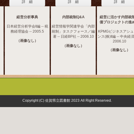
詳 細
詳 細
詳 細
経営分析事典
内部統制Q&A
経営に活かす内部統
価プロジェクトの進
日本経営分析学会‖編 -- 税
経営情報学関連学会「内部
務経理協会 -- 2005.5
統制」タスクフォース／編
KPMGビジネスアシ
著 -- 日経BP社 -- 2006.10
ンス(株)‖編 -- 中央経済
（画像なし）
2006.10
（画像なし）
（画像なし）
Copyright (C) 佐賀県立図書館 2023 All Right Reserved.