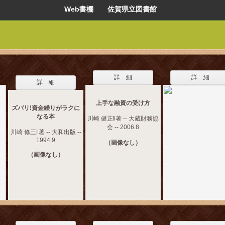
Web書棚 佐賀県立図書館
詳 細
詳 細
詳 細
上手な融資の受け方
ズバリ!資金繰りがラクに
なる本
川崎 健正‖著 -- 大蔵財務協
会 -- 2006.8
川崎 修三‖著 -- 大和出版 --
1994.9
（画像なし）
（画像なし）