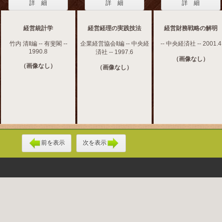
詳 細
詳 細
詳 細
経営統計学
経営経理の実践技法
経営財務戦略の解明
竹内 清‖編 -- 有斐閣 --
企業経営協会‖編 -- 中央経
-- 中央経済社 -- 2001.4
1990.8
済社 -- 1997.6
（画像なし）
（画像なし）
（画像なし）
前を表示
次を表示