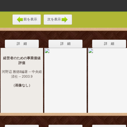
前を表示
次を表示
詳 細
詳 細
詳 細
経営者のための事業価値
評価
河野辺 雅徳‖編著 -- 中央経
済社 -- 2003.9
（画像なし）