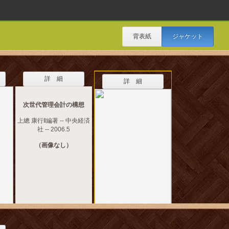
背表紙
ジャケット
詳 細
詳 細
次世代管理会計の構想
上總 康行‖編著 -- 中央経済
社 -- 2006.5
（画像なし）