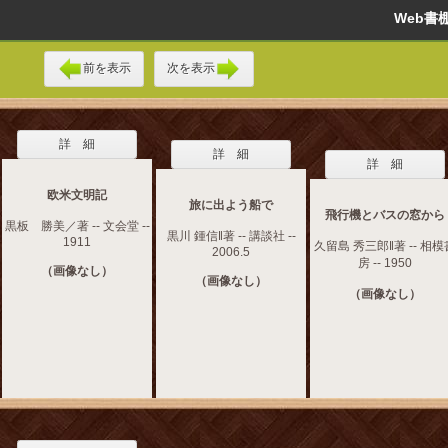
Web
前を表示
次を表示
詳 細
詳 細
詳 細
欧米文明記
旅に出よう船で
飛行機とバスの窓から
黒板 勝美／著 -- 文会堂 --
黒川 鍾信‖著 -- 講談社 --
1911
久留島 秀三郎‖著 -- 相模
2006.5
房 -- 1950
（画像なし）
（画像なし）
（画像なし）