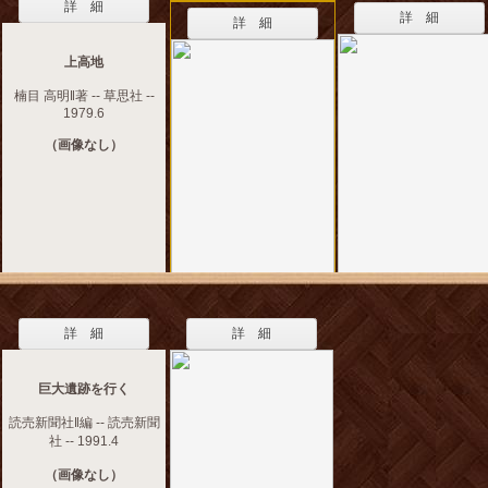
詳 細
詳 細
詳 細
上高地
楠目 高明‖著 -- 草思社 --
1979.6
（画像なし）
詳 細
詳 細
巨大遺跡を行く
読売新聞社‖編 -- 読売新聞
社 -- 1991.4
（画像なし）