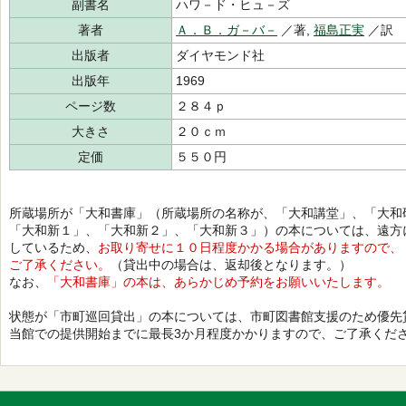
副書名
ハワ－ド・ヒュ－ズ
著者
Ａ．Ｂ．ガ－バ－
／著,
福島正実
／訳
出版者
ダイヤモンド社
出版年
1969
ページ数
２８４ｐ
大きさ
２０ｃｍ
定価
５５０円
所蔵場所が「大和書庫」（所蔵場所の名称が、「大和講堂」、「大和
「大和新１」、「大和新２」、「大和新３」）の本については、遠方
しているため、
お取り寄せに１０日程度かかる場合がありますので、
ご了承ください。
（貸出中の場合は、返却後となります。）
なお、
「大和書庫」の本は、あらかじめ予約をお願いいたします。
状態が「市町巡回貸出」の本については、市町図書館支援のため優先
当館での提供開始までに最長3か月程度かかりますので、ご了承くだ