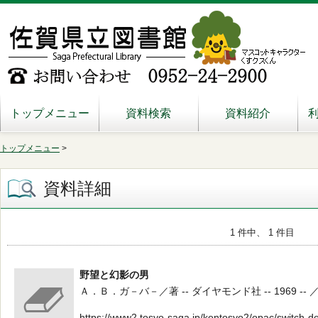
トップメニュー
資料検索
資料紹介
トップメニュー
>
資料詳細
1 件中、 1 件目
野望と幻影の男
Ａ．Ｂ．ガ－バ－／著 -- ダイヤモンド社 -- 1969 -- 
https://www2.tosyo-saga.jp/kentosyo2/opac/switch-d