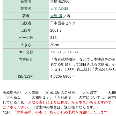
副書名
大島渚1960
叢書名
人間の記録
著者
大島 渚
／著
出版者
日本図書センター
出版年
2001.2
ページ数
312p
大きさ
20cm
NDC分類
778.21 ／ 778.21
内容紹介
「青春残酷物語」などで日本映画界の革
表する監督として注目される大島渚。そ
ッセイ。1993年青土社刊「大島渚196
ISBN13桁
4-8205-5966-4
所蔵場所が「大和書庫」（所蔵場所の名称が、「大和講堂」、「大和
「大和新１」、「大和新２」、「大和新３」）の本については、遠方
しているため、
お取り寄せに１０日程度かかる場合がありますので、
ご了承ください。
（貸出中の場合は、返却後となります。）
なお、
「大和書庫」の本は、あらかじめ予約をお願いいたします。