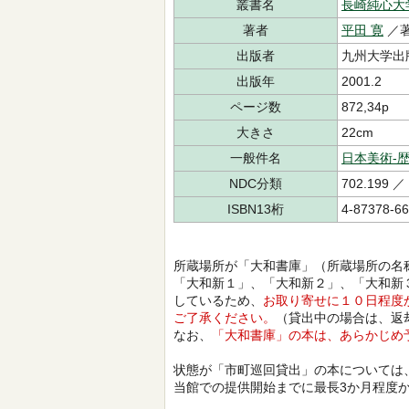
叢書名
長崎純心大
著者
平田 寛
／
出版者
九州大学出
出版年
2001.2
ページ数
872,34p
大きさ
22cm
一般件名
日本美術-歴
NDC分類
702.199 ／
ISBN13桁
4-87378-66
所蔵場所が「大和書庫」（所蔵場所の名
「大和新１」、「大和新２」、「大和新
しているため、
お取り寄せに１０日程度
ご了承ください。
（貸出中の場合は、返
なお、
「大和書庫」の本は、あらかじめ
状態が「市町巡回貸出」の本については
当館での提供開始までに最長3か月程度