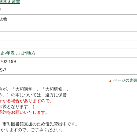
学学術叢書
著
版会
史-年表
,
九州地方
 702.199
5-7
ページの先
称が、「大和講堂」、「大和研修」、
３」）の本については、遠方に保管
かかる場合がありますので、
却後となります。）
予約をお願いいたします。
、市町図書館支援のため優先貸出中です。
かかりますので、ご了承ください。