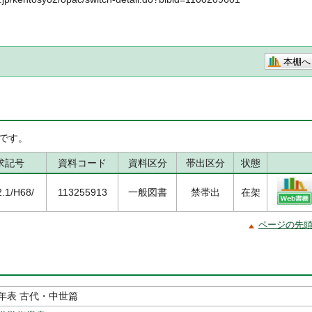
本棚へ
です。
求記号
資料コード
資料区分
帯出区分
状態
.1/H68/
113255913
一般図書
禁帯出
在架
ページの先
年表 古代・中世篇