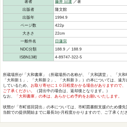
著者
藤井 日達
／著
出版者
隆文館
出版年
1994.9
ページ数
422p
大きさ
22cm
一般件名
日蓮宗
NDC分類
188.9 ／ 188.9
ISBN13桁
4-89747-322-5
所蔵場所が「大和書庫」（所蔵場所の名称が、「大和講堂」、「大和
「大和新１」、「大和新２」、「大和新３」）の本については、遠方
しているため、
お取り寄せに１０日程度かかる場合がありますので、
ご了承ください。
（貸出中の場合は、返却後となります。）
なお、
「大和書庫」の本は、あらかじめ予約をお願いいたします。
状態が「市町巡回貸出」の本については、市町図書館支援のため優先
当館での提供開始までに最長3か月程度かかりますので、ご了承くだ