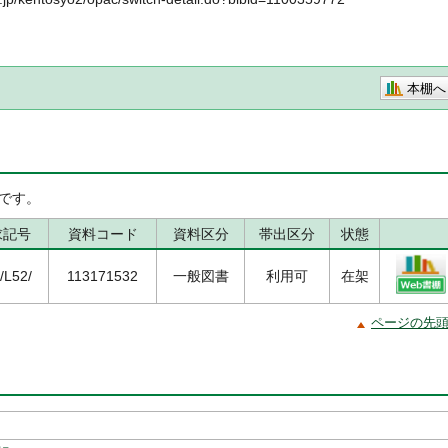
本棚へ
です。
求記号
資料コード
資料区分
帯出区分
状態
/L52/
113171532
一般図書
利用可
在架
ページの先