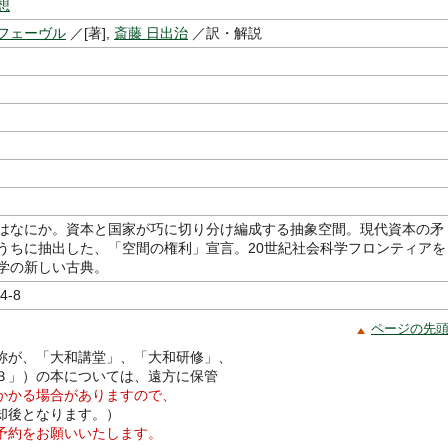
想
フェーヴル
／[著],
斎藤 日出治
／訳・解説
はなにか。資本と国家が巧に切り分け編成する抽象空間。現代資本の矛
うちに抽出した、「空間の権利」宣言。20世紀社会科学フロンティアを
学の新しい古典。
4-8
ページの先
称が、「大和講堂」、「大和研修」、
３」）の本については、遠方に保管
かかる場合がありますので、
却後となります。）
予約をお願いいたします。