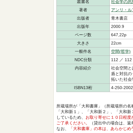
叢書名
社会学の思
著者
アンリ・ル
出版者
青木書店
出版年
2000.9
ページ数
647,22p
大きさ
22cm
一般件名
空間(哲学)
NDC分類
112 ／ 112
内容紹介
社会空間と
盾と対抗の
拓いた社会
ISBN13桁
4-250-2002
所蔵場所が「大和書庫」（所蔵場所の名
「大和新１」、「大和新２」、「大和新
しているため、
お取り寄せに１０日程度
ご了承ください。
（貸出中の場合は、返
なお、
「大和書庫」の本は、あらかじめ