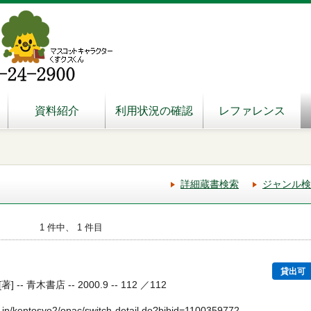
資料紹介
利用状況の確認
レファレンス
詳細蔵書検索
ジャンル検
1 件中、 1 件目
貸出可
 青木書店 -- 2000.9 -- 112 ／112
.jp/kentosyo2/opac/switch-detail.do?bibid=1100359772