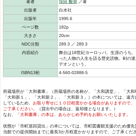
著者
窪田 般弥
／著
出版者
白水社
出版年
1995.6
ページ数
182p
大きさ
20cm
NDC分類
289.3 ／ 289.3
内容紹介
舞台は18世紀ヨーロッパ。生涯のうち、
った人物の人生を語る歴史読物。剣の達
デオンという。
ISBN13桁
4-560-02888-5
所蔵場所が「大和書庫」（所蔵場所の名称が、「大和講堂」、「大和
「大和新１」、「大和新２」、「大和新３」）の本については、遠方
しているため、
お取り寄せに１０日程度かかる場合がありますので、
ご了承ください。
（貸出中の場合は、返却後となります。）
なお、
「大和書庫」の本は、あらかじめ予約をお願いいたします。
状態が「市町巡回貸出」の本については、市町図書館支援のため優先
当館での提供開始までに最長3か月程度かかりますので、ご了承くだ