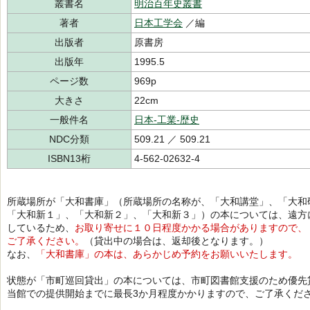
叢書名
明治百年史叢書
著者
日本工学会
／編
出版者
原書房
出版年
1995.5
ページ数
969p
大きさ
22cm
一般件名
日本-工業-歴史
NDC分類
509.21 ／ 509.21
ISBN13桁
4-562-02632-4
所蔵場所が「大和書庫」（所蔵場所の名称が、「大和講堂」、「大和
「大和新１」、「大和新２」、「大和新３」）の本については、遠方
しているため、
お取り寄せに１０日程度かかる場合がありますので、
ご了承ください。
（貸出中の場合は、返却後となります。）
なお、
「大和書庫」の本は、あらかじめ予約をお願いいたします。
状態が「市町巡回貸出」の本については、市町図書館支援のため優先
当館での提供開始までに最長3か月程度かかりますので、ご了承くだ