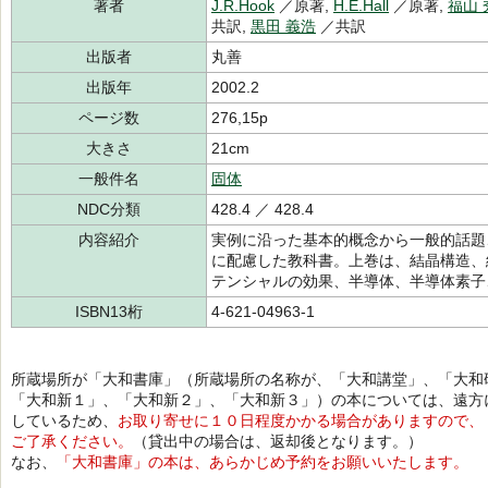
著者
J.R.Hook
／原著,
H.E.Hall
／原著,
福山 
共訳,
黒田 義浩
／共訳
出版者
丸善
出版年
2002.2
ページ数
276,15p
大きさ
21cm
一般件名
固体
NDC分類
428.4 ／ 428.4
内容紹介
実例に沿った基本的概念から一般的話題
に配慮した教科書。上巻は、結晶構造、
テンシャルの効果、半導体、半導体素子
ISBN13桁
4-621-04963-1
所蔵場所が「大和書庫」（所蔵場所の名称が、「大和講堂」、「大和
「大和新１」、「大和新２」、「大和新３」）の本については、遠方
しているため、
お取り寄せに１０日程度かかる場合がありますので、
ご了承ください。
（貸出中の場合は、返却後となります。）
なお、
「大和書庫」の本は、あらかじめ予約をお願いいたします。