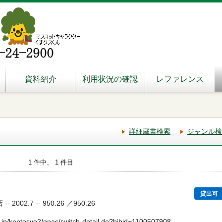
資料紹介
利用状況の確認
レファレンス
詳細蔵書検索
ジャンル検
1 件中、 1 件目
貸出可
2002.7 -- 950.26 ／950.26
.jp/kentosyo2/opac/switch-detail.do?bibid=1100507908