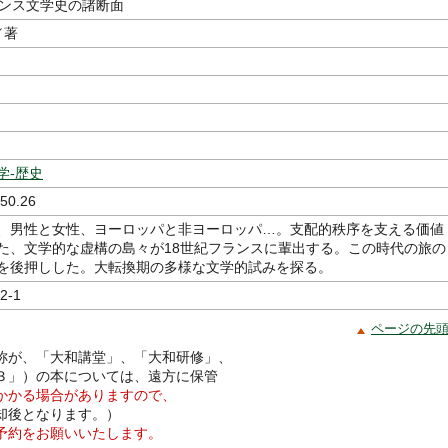
ランス文学史の諸断面
／著
学-歴史
50.26
、男性と女性、ヨーロッパと非ヨーロッパ…。支配的秩序を支える価値
た、文学的な虚構の島々が18世紀フランスに輩出する。この時代の旅の
を後押しした。大転換期の多様な文学的試みを探る。
2-1
ページの先
称が、「大和講堂」、「大和研修」、
３」）の本については、遠方に保管
かかる場合がありますので、
却後となります。）
予約をお願いいたします。