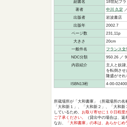
副書名
18世紀フ
著者
中川 久定
出版者
岩波書店
出版年
2002.7
ページ数
231,11p
大きさ
20cm
一般件名
フランス文
NDC分類
950.26 ／ 9
内容紹介
主人と奴隷
を転倒させ
隆盛がそれ
ISBN13桁
4-00-02400
所蔵場所が「大和書庫」（所蔵場所の名
「大和新１」、「大和新２」、「大和新
しているため、
お取り寄せに１０日程度
ご了承ください。
（貸出中の場合は、返
なお、
「大和書庫」の本は、あらかじめ