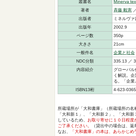
叢書名
Minerva text
著者
斉藤 毅憲
／
出版者
ミネルヴァ
出版年
2002.9
ページ数
350p
大きさ
21cm
一般件名
企業と社会
NDC分類
335.13 ／ 3
内容紹介
グローバル
く解説。企
る。「企業
ISBN13桁
4-623-0365
所蔵場所が「大和書庫」（所蔵場所の名
「大和新１」、「大和新２」、「大和新
しているため、
お取り寄せに１０日程度
ご了承ください。
（貸出中の場合は、返
なお、
「大和書庫」の本は、あらかじめ