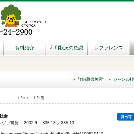
資料紹介
利用状況の確認
レファレンス
詳細蔵書検索
ジャンル検
1 件中、 1 件目
社会
貸出可
房 -- 2002.9 -- 335.13 ／335.13
.jp/kentosyo2/opac/switch-detail.do?bibid=1100523440