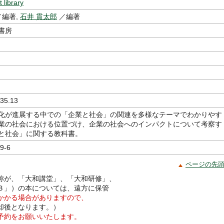
 library
編著,
石井 貫太郎
／編著
書房
35.13
化が進展する中での「企業と社会」の関連を多様なテーマでわかりやす
業の社会における位置づけ、企業の社会へのインパクトについて考察す
と社会」に関する教科書。
9-6
ページの先
称が、「大和講堂」、「大和研修」、
３」）の本については、遠方に保管
かかる場合がありますので、
却後となります。）
予約をお願いいたします。