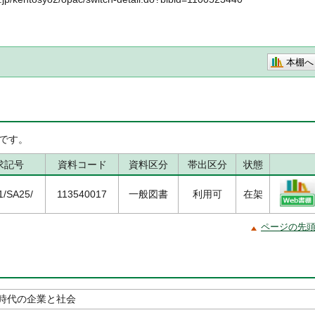
本棚へ
です。
求記号
資料コード
資料区分
帯出区分
状態
1/SA25/
113540017
一般図書
利用可
在架
ページの先
時代の企業と社会