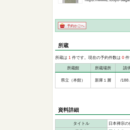
予約かごへ
所蔵
所蔵は
1
件です。現在の予約件数は
0
件
所蔵館
所蔵場所
請
県立（本館）
新庫１層
/188
資料詳細
タイトル
日本禅宗の