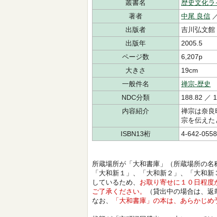
叢書名
歴史文化ラ
著者
中尾 良信
出版者
吉川弘文館
出版年
2005.5
ページ数
6,207p
大きさ
19cm
一般件名
禅宗-歴史
NDC分類
188.82 ／ 1
内容紹介
禅宗は奈良
宗を伝えた
ISBN13桁
4-642-0558
所蔵場所が「大和書庫」（所蔵場所の名
「大和新１」、「大和新２」、「大和新
しているため、
お取り寄せに１０日程度
ご了承ください。
（貸出中の場合は、返
なお、
「大和書庫」の本は、あらかじめ