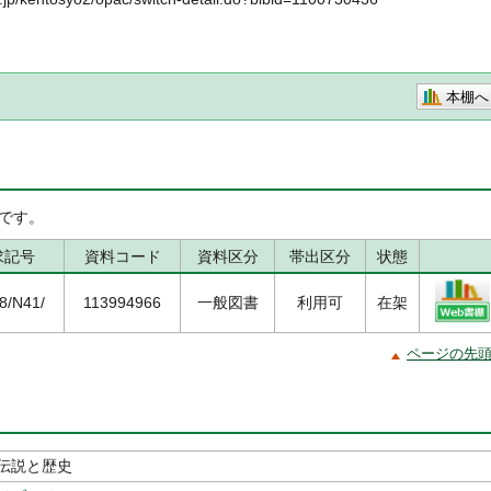
本棚へ
です。
求記号
資料コード
資料区分
帯出区分
状態
.8/N41/
113994966
一般図書
利用可
在架
ページの先
伝説と歴史