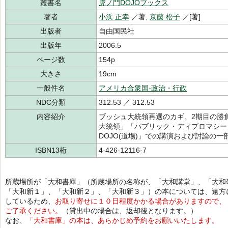
叢書名
虎ノ門DOJOブックス
著者
小浜 正幸
／著,
京藤 松子
／[著]
出版者
自由国民社
出版年
2006.5
ページ数
154p
大きさ
19cm
一般件名
アメリカ合衆国-政治・行政
NDC分類
312.53 ／ 312.53
内容紹介
ブッシュ大統領再選のカギ、2期目の勝
大統領」「パブリック・ディプロマシー
DOJO(道場)」での講演および討論の
ISBN13桁
4-426-12116-7
所蔵場所が「大和書庫」（所蔵場所の名称が、「大和講堂」、「大和
「大和新１」、「大和新２」、「大和新３」）の本については、遠方
しているため、
お取り寄せに１０日程度かかる場合がありますので、
ご了承ください。
（貸出中の場合は、返却後となります。）
なお、
「大和書庫」の本は、あらかじめ予約をお願いいたします。