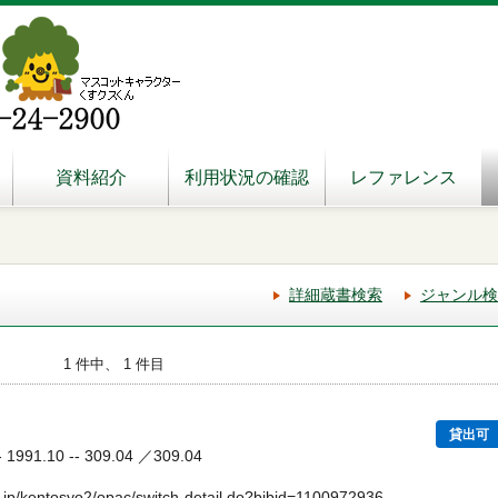
資料紹介
利用状況の確認
レファレンス
詳細蔵書検索
ジャンル検
1 件中、 1 件目
貸出可
91.10 -- 309.04 ／309.04
.jp/kentosyo2/opac/switch-detail.do?bibid=1100972936