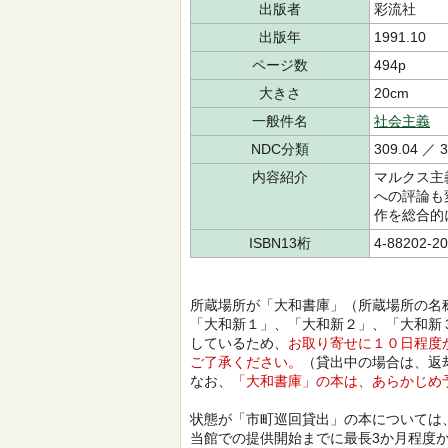
出版者
彩流社
出版年
1991.10
ページ数
494p
大きさ
20cm
一般件名
社会主義
NDC分類
309.04 ／ 3
内容紹介
マルクス主
への評論も
作を総合的
ISBN13桁
4-88202-20
所蔵場所が「大和書庫」（所蔵場所の名
「大和新１」、「大和新２」、「大和新
しているため、
お取り寄せに１０日程度
ご了承ください。
（貸出中の場合は、返
なお、
「大和書庫」の本は、あらかじめ
状態が「市町巡回貸出」の本については
当館での提供開始までに最長3か月程度