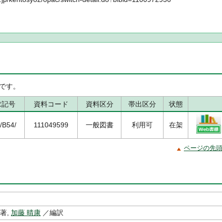
です。
求記号
資料コード
資料区分
帯出区分
状態
/B54/
111049599
一般図書
利用可
在架
ページの先
著,
加藤 晴康
／編訳