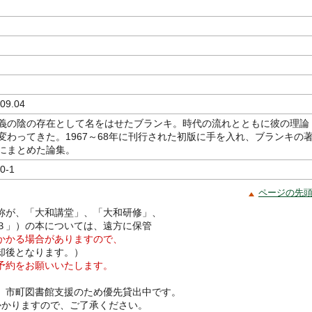
09.04
義の陰の存在として名をはせたブランキ。時代の流れとともに彼の理論
変わってきた。1967～68年に刊行された初版に手を入れ、ブランキの
にまとめた論集。
0-1
ページの先
称が、「大和講堂」、「大和研修」、
３」）の本については、遠方に保管
かかる場合がありますので、
却後となります。）
予約をお願いいたします。
、市町図書館支援のため優先貸出中です。
かかりますので、ご了承ください。