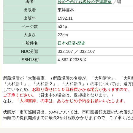
著者
経済企画庁戦後経済史編纂室
／編
出版者
東洋書林
出版年
1992.11
ページ数
534p
大きさ
22cm
一般件名
日本-経済-歴史
NDC分類
332.107 ／ 332.107
ISBN13桁
4-562-02335-X
所蔵場所が「大和書庫」（所蔵場所の名称が、「大和講堂」、「大和
「大和新１」、「大和新２」、「大和新３」）の本については、遠方
しているため、
お取り寄せに１０日程度かかる場合がありますので、
ご了承ください。
（貸出中の場合は、返却後となります。）
なお、
「大和書庫」の本は、あらかじめ予約をお願いいたします。
状態が「市町巡回貸出」の本については、市町図書館支援のため優先
当館での提供開始までに最長3か月程度かかりますので、ご了承くだ