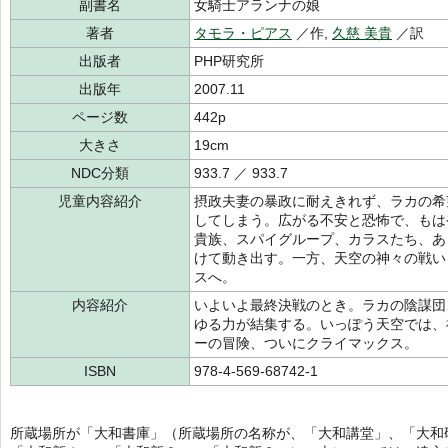
副書名
女騎士アランナの娘
著者
タモラ・ピアス
／作,
久慈 美貴
／訳
出版者
PHP研究所
出版年
2007.11
ページ数
442p
大きさ
19cm
NDC分類
933.7 ／ 933.7
児童内容紹介
摂政夫妻の暴政に耐えきれず、ラカの希
してしまう。広がる不安と恐怖で、もは
貴族、スパイグループ、カラスたち、あ
けて動き出す。一方、天空の神々の戦い
スへ。
内容紹介
いよいよ最終決戦のとき。ラカの陰謀団
ゆる力が結集する。いっぽう天空では、
ーの冒険、ついにクライマックス。
ISBN
978-4-569-68742-1
所蔵場所が「大和書庫」（所蔵場所の名称が、「大和講堂」、「大和