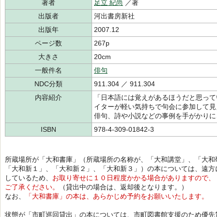
著者
足立 紀尚
／著
出版者
河出書房新社
出版年
2007.12
ページ数
267p
大きさ
20cm
一般件名
俳句
NDC分類
911.304 ／ 911.304
内容紹介
「日本語には覚えがあるほうだと思って
イターが軽い気持ちで句会に参加して見
俳句、詩や小説などの事例を手がかりに
ISBN
978-4-309-01842-3
所蔵場所が「大和書庫」（所蔵場所の名称が、「大和講堂」、「大和
「大和新１」、「大和新２」、「大和新３」）の本については、遠方
しているため、
お取り寄せに１０日程度かかる場合がありますので、
ご了承ください。
（貸出中の場合は、返却後となります。）
なお、
「大和書庫」の本は、あらかじめ予約をお願いいたします。
状態が「市町巡回貸出」の本については、市町図書館支援のため優先