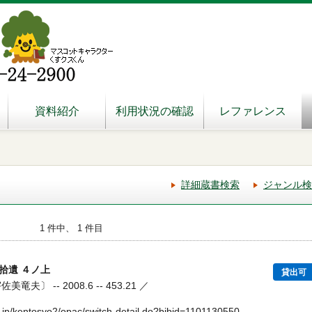
資料紹介
利用状況の確認
レファレンス
詳細蔵書検索
ジャンル検
1 件中、 1 件目
拾遺 ４ノ上
貸出可
夫〕 -- 2008.6 -- 453.21 ／
.jp/kentosyo2/opac/switch-detail.do?bibid=1101130550