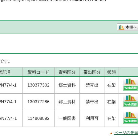
本棚へ
です。
求記号
資料コード
資料区分
帯出区分
状態
/N77/4-1
130377302
郷土資料
禁帯出
在架
/N77/4-1
130377286
郷土資料
禁帯出
在架
2/N77/4-1
114808892
一般図書
利用可
在架
ページの先