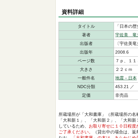
資料詳細
タイトル
「日本の歴
著者
宇佐美 竜
出版者
〔宇佐美竜
出版年
2008.6
ページ数
７ｐ、１１
大きさ
２２ｃｍ
一般件名
地震－日本
NDC分類
453.21 ／
定価
非売品
所蔵場所が「大和書庫」（所蔵場所の名
「大和新１」、「大和新２」、「大和新
しているため、
お取り寄せに１０日程度
ご了承ください。
（貸出中の場合は、返
なお、
「大和書庫」の本は、あらかじめ