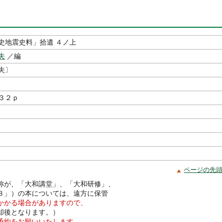
史地震史料」拾遺 ４ノ上
夫
／編
夫〕
３２ｐ
ページの先
称が、「大和講堂」、「大和研修」、
３」）の本については、遠方に保管
かかる場合がありますので、
却後となります。）
予約をお願いいたします。