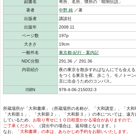
副書名
奇所、名所、懐所の「暗闇伝説」
著者
中野 純
／著
出版者
講談社
出版年
2008.11
ページ数
197p
大きさ
19cm
一般件名
東京都-紀行・案内記
NDC分類
291.36 ／ 291.36
内容紹介
夜の東京を散歩すればなんにでも会える
をつくる東京を夜、歩こう。モノトーン
京に出会うためのコンパス。
ISBN
978-4-06-215032-3
所蔵場所が「大和書庫」（所蔵場所の名称が、「大和講堂」、「大和
「大和新１」、「大和新２」、「大和新３」）の本については、遠方
しているため、
お取り寄せに１０日程度かかる場合がありますので、
ご了承ください。
（貸出中の場合は、返却後となります。）
なお、
「大和書庫」の本は、あらかじめ予約をお願いいたします。