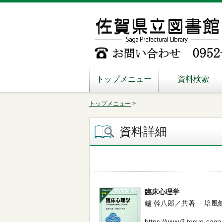
トップメニュー
資料検索
トップメニュー
>
資料詳細
臨床心理学
鑪 幹八郎／共著 -- 培風館 --
https://www2.tosyo-saga