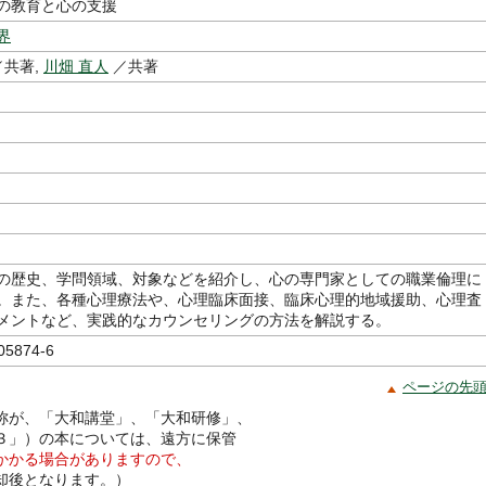
の教育と心の支援
界
共著,
川畑 直人
／共著
の歴史、学問領域、対象などを紹介し、心の専門家としての職業倫理に
。また、各種心理療法や、心理臨床面接、臨床心理的地域援助、心理査
メントなど、実践的なカウンセリングの方法を解説する。
05874-6
ページの先
称が、「大和講堂」、「大和研修」、
３」）の本については、遠方に保管
かかる場合がありますので、
却後となります。）