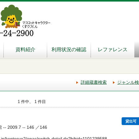
資料紹介
利用状況の確認
レファレンス
詳細蔵書検索
ジャンル検
1 件中、 1 件目
貸出可
 2009.7 -- 146 ／146
.jp/kentosyo2/opac/switch-detail.do?bibid=1101239588