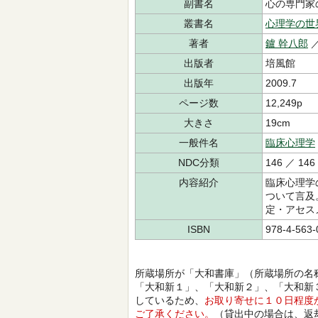
副書名
心の専門家
叢書名
心理学の世
著者
鑪 幹八郎
／
出版者
培風館
出版年
2009.7
ページ数
12,249p
大きさ
19cm
一般件名
臨床心理学
NDC分類
146 ／ 146
内容紹介
臨床心理学
ついて言及
定・アセス
ISBN
978-4-563-
所蔵場所が「大和書庫」（所蔵場所の名
「大和新１」、「大和新２」、「大和新
しているため、
お取り寄せに１０日程度
ご了承ください。
（貸出中の場合は、返