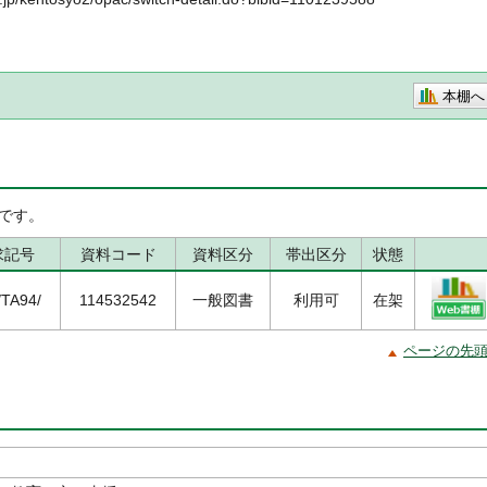
本棚へ
です。
求記号
資料コード
資料区分
帯出区分
状態
/TA94/
114532542
一般図書
利用可
在架
ページの先