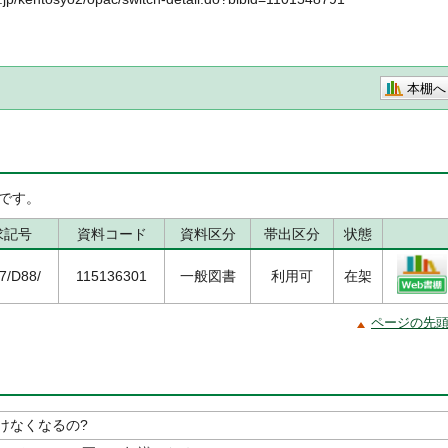
本棚へ
です。
求記号
資料コード
資料区分
帯出区分
状態
.7/D88/
115136301
一般図書
利用可
在架
ページの先
けなくなるの?