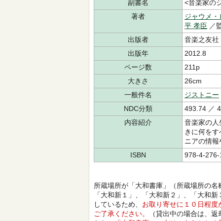
副書名
<音楽家の
著者
ジャウメ・
平 孝臣
／監
出版者
音楽之友社
出版年
2012.8
ページ数
211p
大きさ
26cm
一般件名
ジストニー
NDC分類
493.74 ／ 4
内容紹介
音楽家の人
きに何をす
ニアの情報
ISBN
978-4-276-
所蔵場所が「大和書庫」（所蔵場所の名
「大和新１」、「大和新２」、「大和新
しているため、
お取り寄せに１０日程度
ご了承ください。
（貸出中の場合は、返