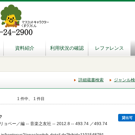
資料紹介
利用状況の確認
レファレンス
詳細蔵書検索
ジャンル検
1 件中、 1 件目
?
貸出可
編 -- 音楽之友社 -- 2012.8 -- 493.74 ／493.74
.jp/kentosyo2/opac/switch-detail.do?bibid=1101548791