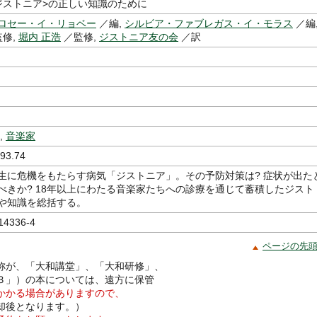
ジストニア>の正しい知識のために
ロセー・イ・リョベー
／編,
シルビア・ファブレガス・イ・モラス
／編
修,
堀内 正浩
／監修,
ジストニア友の会
／訳
,
音楽家
93.74
生に危機をもたらす病気「ジストニア」。その予防対策は? 症状が出た
べきか? 18年以上にわたる音楽家たちへの診療を通じて蓄積したジスト
や知識を総括する。
14336-4
ページの先
称が、「大和講堂」、「大和研修」、
３」）の本については、遠方に保管
かかる場合がありますので、
却後となります。）