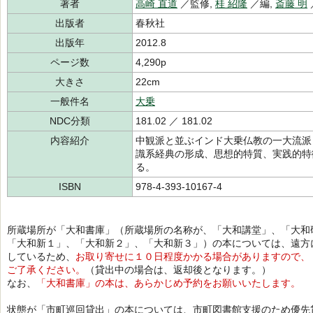
著者
高崎 直道
／監修,
桂 紹隆
／編,
斎藤 明
出版者
春秋社
出版年
2012.8
ページ数
4,290p
大きさ
22cm
一般件名
大乗
NDC分類
181.02 ／ 181.02
内容紹介
中観派と並ぶインド大乗仏教の一大流派
識系経典の形成、思想的特質、実践的特
る。
ISBN
978-4-393-10167-4
所蔵場所が「大和書庫」（所蔵場所の名称が、「大和講堂」、「大和
「大和新１」、「大和新２」、「大和新３」）の本については、遠方
しているため、
お取り寄せに１０日程度かかる場合がありますので、
ご了承ください。
（貸出中の場合は、返却後となります。）
なお、
「大和書庫」の本は、あらかじめ予約をお願いいたします。
状態が「市町巡回貸出」の本については、市町図書館支援のため優先