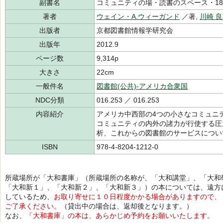
副書名
コミュニティの場・読書のスペース・1876
著者
ウェイン・A.ウィーガンド
／著,
川崎 
出版者
京都図書館情報学研究会
出版年
2012.9
ページ数
9,314p
大きさ
22cm
一般件名
図書館(公共)-アメリカ合衆国
NDC分類
016.253 ／ 016.253
内容紹介
アメリカ中西部の4つの小さなコミュニ
コミュニティの内外の諸力が行使する圧
析、これからの図書館のサービスについ
ISBN
978-4-8204-1212-0
所蔵場所が「大和書庫」（所蔵場所の名称が、「大和講堂」、「大和
「大和新１」、「大和新２」、「大和新３」）の本については、遠方
しているため、
お取り寄せに１０日程度かかる場合がありますので、
ご了承ください。
（貸出中の場合は、返却後となります。）
なお、
「大和書庫」の本は、あらかじめ予約をお願いいたします。