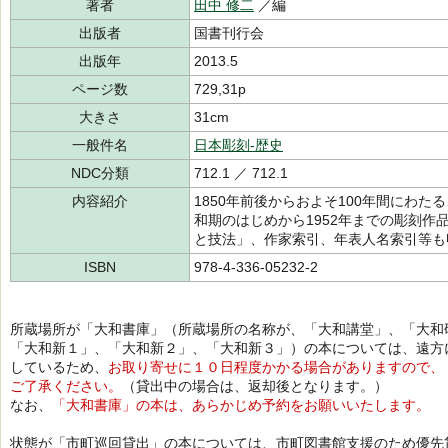
著者
田中 修二
／編
出版者
国書刊行会
出版年
2013.5
ページ数
729,31p
大きさ
31cm
一般件名
日本彫刻-歴史
NDC分類
712.1 ／ 712.1
内容紹介
1850年前後からおよそ100年間にわ
和期のはじめから1952年までの彫刻作
と技法」、作家索引、年表人名索引等も
ISBN
978-4-336-05232-2
所蔵場所が「大和書庫」（所蔵場所の名称が、「大和講堂」、「大和
「大和新１」、「大和新２」、「大和新３」）の本については、遠方
しているため、
お取り寄せに１０日程度かかる場合がありますので、
ご了承ください。
（貸出中の場合は、返却後となります。）
なお、
「大和書庫」の本は、あらかじめ予約をお願いいたします。
状態が「市町巡回貸出」の本については、市町図書館支援のため優先