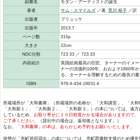
副書名
モダン・アーティストの誕生
著者
サム・スマイルズ
／著,
荒川 裕子
／訳
出版者
ブリュッケ
出版年
2013.7
ページ数
315p
大きさ
22cm
NDC分類
723.33 ／ 723.33
内容紹介
英国絵画最高の巨匠、ターナーのイメー
ナーの没後約100年、おおよそ1860年
る。ターナーを理解するための最良の書
ISBN
978-4-434-18031-6
所蔵場所が「大和書庫」（所蔵場所の名称が、「大和講堂」、「大和
「大和新１」、「大和新２」、「大和新３」）の本については、遠方
しているため、
お取り寄せに１０日程度かかる場合がありますので、
ご了承ください。
（貸出中の場合は、返却後となります。）
なお、
「大和書庫」の本は、あらかじめ予約をお願いいたします。
状態が「市町巡回貸出」の本については、市町図書館支援のため優先