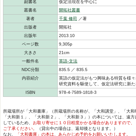
副書名
仮定法現在を中心に
叢書名
開拓社叢書
著者
千葉 修司
／著
出版者
開拓社
出版年
2013.10
ページ数
9,305p
大きさ
21cm
一般件名
英語-文法
NDC分類
835.5 ／ 835.5
内容紹介
英語の仮定法がもつ興味ある特質を様々
研究資料を駆使して、仮定法研究に新た
ISBN
978-4-7589-1818-3
所蔵場所が「大和書庫」（所蔵場所の名称が、「大和講堂」、「大和
「大和新１」、「大和新２」、「大和新３」）の本については、遠方
しているため、
お取り寄せに１０日程度かかる場合がありますので、
ご了承ください。
（貸出中の場合は、返却後となります。）
なお、
「大和書庫」の本は、あらかじめ予約をお願いいたします。