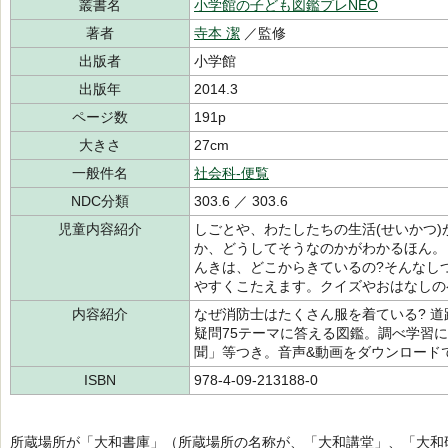
叢書名
小学館の子ども図鑑プレNEO
著者
寺本 潔
／監修
出版者
小学館
出版年
2014.3
ページ数
191p
大きさ
27cm
一般件名
社会科-便覧
NDC分類
303.6 ／ 303.6
児童内容紹介
しごとや、わたしたちの生活(せいかつ
か、どうしてそうなのかがわかるほん。
んきは、どこからきているの?そんなし
やすくこたえます。クイズやおはなしの
内容紹介
なぜ消防士はたくさん服を着ている? 道
疑問75テーマに答える図鑑。調べ学習
聞」等つき。音声&動画をダウンロード
ISBN
978-4-09-213188-0
所蔵場所が「大和書庫」（所蔵場所の名称が、「大和講堂」、「大和