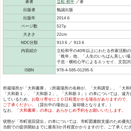
著者
立松 和平
／著
出版者
勉誠出版
出版年
2014.6
ページ数
527p
大きさ
22cm
NDC分類
913.6 ／ 913.6
内容紹介
立松和平の40年以上にわたる作家活動
「晩年」他、「人生のいちばん美しい場
子息・横松心平によるエッセイ、文芸評
ISBN
978-4-585-01295-5
所蔵場所が「大和書庫」（所蔵場所の名称が、「大和講堂」、「大和
「大和新１」、「大和新２」、「大和新３」）の本については、遠方
しているため、
お取り寄せに１０日程度かかる場合がありますので、
ご了承ください。
（貸出中の場合は、返却後となります。）
なお、
「大和書庫」の本は、あらかじめ予約をお願いいたします。
状態が「市町巡回貸出」の本については、市町図書館支援のため優先
当館での提供開始までに最長3か月程度かかりますので、ご了承くだ