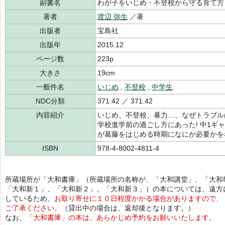
副書名
わが子をいじめ・不登校から守る育て方
著者
渡辺 弥生
／著
出版者
宝島社
出版年
2015.12
ページ数
223p
大きさ
19cm
一般件名
いじめ
,
不登校
,
中学生
NDC分類
371.42 ／ 371.42
内容紹介
いじめ、不登校、暴力…。なぜトラブル
学校進学前の過ごし方にあった! 中1ギ
が葛藤をはじめる時期になにが必要かを
ISBN
978-4-8002-4811-4
所蔵場所が「大和書庫」（所蔵場所の名称が、「大和講堂」、「大和
「大和新１」、「大和新２」、「大和新３」）の本については、遠方
しているため、
お取り寄せに１０日程度かかる場合がありますので、
ご了承ください。
（貸出中の場合は、返却後となります。）
なお、
「大和書庫」の本は、あらかじめ予約をお願いいたします。