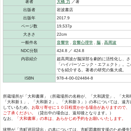
著者
大橋 力
／著
出版者
岩波書店
出版年
2017.9
ページ数
19,537p
大きさ
22cm
一般件名
音響学
,
音響心理学
,
脳
,
高周波
NDC分類
424.8 ／ 424.8
内容紹介
超高周波が脳深部を劇的に活性化し、さ
「ハイパーソニック・エフェクト」。こ
でを紹介する。著者の研究の集大成。
ISBN
978-4-00-024484-8
所蔵場所が「大和書庫」（所蔵場所の名称が、「大和講堂」、「大和
「大和新１」、「大和新２」、「大和新３」）の本については、遠方
しているため、
お取り寄せに１０日程度かかる場合がありますので、
ご了承ください。
（貸出中の場合は、返却後となります。）
なお、
「大和書庫」の本は、あらかじめ予約をお願いいたします。
状態が「市町巡回貸出」の本については、市町図書館支援のため優先