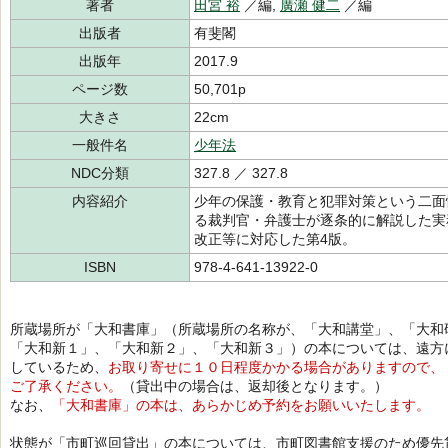
著者
田宮 裕
／編,
廣瀬 健二
／編
出版者
有斐閣
出版年
2017.9
ページ数
50,701p
大きさ
22cm
一般件名
少年法
NDC分類
327.8 ／ 327.8
内容紹介
少年の保護・教育と犯罪対策という二面
る裁判官・弁護士が逐条的に解説した実
改正等に対応した第4版。
ISBN
978-4-641-13922-0
所蔵場所が「大和書庫」（所蔵場所の名称が、「大和講堂」、「大和
「大和新１」、「大和新２」、「大和新３」）の本については、遠方
しているため、
お取り寄せに１０日程度かかる場合がありますので、
ご了承ください。
（貸出中の場合は、返却後となります。）
なお、
「大和書庫」の本は、あらかじめ予約をお願いいたします。
状態が「市町巡回貸出」の本については、市町図書館支援のため優先