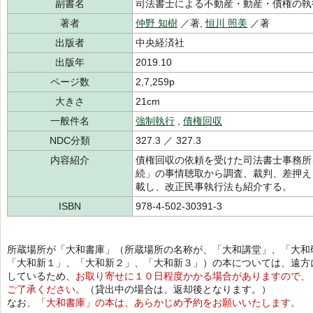
副書名
司法書士による不動産・動産・債権の執
著者
仲野 知樹
／著,
恒川 照美
／著
出版者
中央経済社
出版年
2019.10
ページ数
2,7,259p
大きさ
21cm
一般件名
強制執行
,
債権回収
NDC分類
327.3 ／ 327.3
内容紹介
債権回収の依頼を受けた司法書士事務所
続」の事情聴取から調査、裁判、差押え
載し、改正民事執行法も紹介する。
ISBN
978-4-502-30391-3
所蔵場所が「大和書庫」（所蔵場所の名称が、「大和講堂」、「大和
「大和新１」、「大和新２」、「大和新３」）の本については、遠方
しているため、
お取り寄せに１０日程度かかる場合がありますので、
ご了承ください。
（貸出中の場合は、返却後となります。）
なお、
「大和書庫」の本は、あらかじめ予約をお願いいたします。